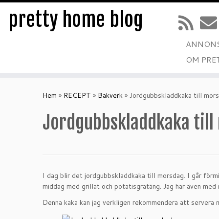
pretty home blog
ANNONS
OM PRE
Hoppa
till
Hem
»
RECEPT
»
Bakverk
»
Jordgubbskladdkaka till mor
innehåll
Jordgubbskladdkaka til
I dag blir det jordgubbskladdkaka till morsdag. I går för
middag med grillat och potatisgratäng. Jag har även med m
Denna kaka kan jag verkligen rekommendera att servera me