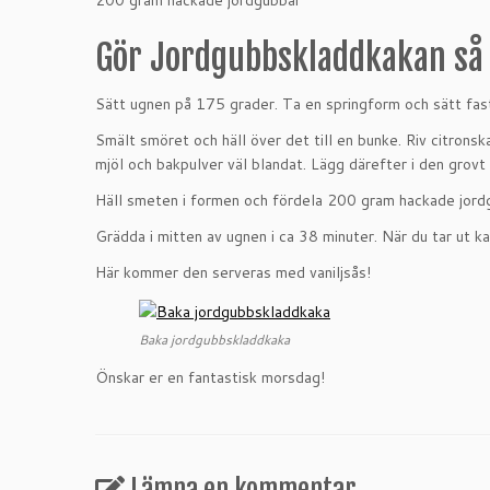
200 gram hackade jordgubbar
Gör Jordgubbskladdkakan så 
Sätt ugnen på 175 grader. Ta en springform och sätt fas
Smält smöret och häll över det till en bunke. Riv citronska
mjöl och bakpulver väl blandat. Lägg därefter i den grov
Häll smeten i formen och fördela 200 gram hackade jordg
Grädda i mitten av ugnen i ca 38 minuter. När du tar ut ka
Här kommer den serveras med vaniljsås!
Baka jordgubbskladdkaka
Önskar er en fantastisk morsdag!
Lämna en kommentar