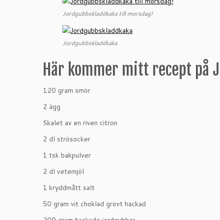
Jordgubbskladdkaka till morsdag!
Jordgubbskladdkaka
Här kommer mitt recept på 
120 gram smör
2 ägg
Skalet av en riven citron
2 dl strösocker
1 tsk bakpulver
2 dl vetemjöl
1 kryddmått salt
50 gram vit choklad grovt hackad