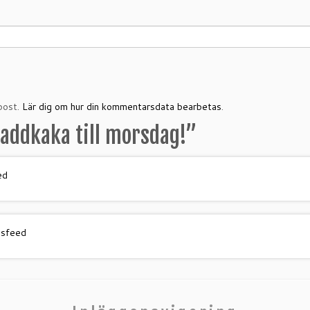
post.
Lär dig om hur din kommentarsdata bearbetas
.
addkaka till morsdag!
”
ed
gsfeed