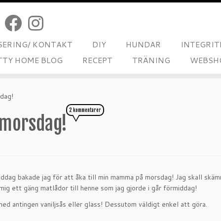
ERING/ KONTAKT
DIY
HUNDAR
INTEGRIT
TTY HOME BLOG
RECEPT
TRÄNING
WEBSH
sdag!
2 kommentarer
l morsdag!
middag bakade jag för att åka till min mamma på morsdag! Jag skall skäm
ig ett gäng matlådor till henne som jag gjorde i går förmiddag!
d antingen vaniljsås eller glass! Dessutom väldigt enkel att göra.