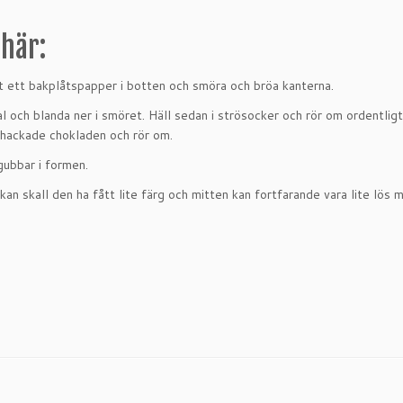
här:
t ett bakplåtspapper i botten och smöra och bröa kanterna.
l och blanda ner i smöret. Häll sedan i strösocker och rör om ordentligt.
t hackade chokladen och rör om.
ubbar i formen.
kan skall den ha fått lite färg och mitten kan fortfarande vara lite lös 