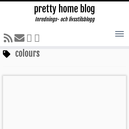
pretty home blog
Inrednings- och livsstilsblogg
Hoppa
till
Hem
»
colours
innehåll
colours