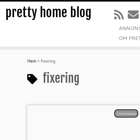
pretty home blog
ANNONS
OM PRE
Hoppa
till
Hem
»
fixering
innehåll
fixering
1 kommentar