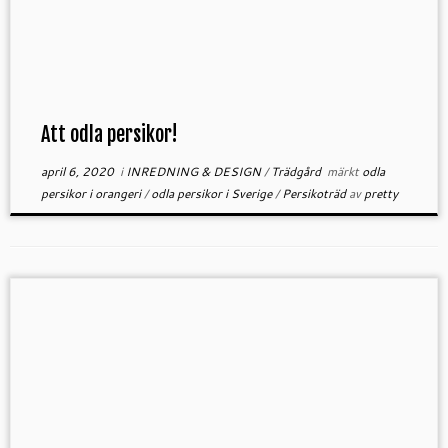
Att odla persikor!
april 6, 2020
i
INREDNING & DESIGN
/
Trädgård
märkt
odla
persikor i orangeri
/
odla persikor i Sverige
/
Persikoträd
av
pretty