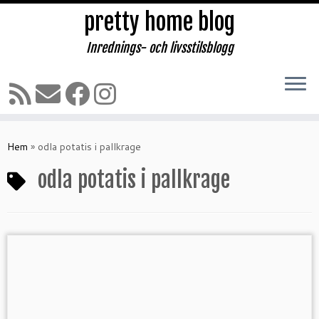
pretty home blog
Inrednings- och livsstilsblogg
Hoppa
till
Hem
»
odla potatis i pallkrage
innehåll
odla potatis i pallkrage