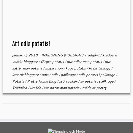
Att odla potatis!
januari 8, 2018
i
INREDNING & DESIGN
/
Trädgård
/
Trädgård
märkt
bloggare
/
förgro potatis
/
hur odlar man potatis
/
hur
sätter man potatis
/
inspiration
/
kupa potatis
/
livsstilsblogg
/
livsstilsbloggare
/
odla
/
odla i pallkrage
/
odla potatis i pallkrage
/
Potatis
/
Pretty Home Blog
/
större skörd av potatis i pallkrage
/
Trädgård
/
utsäde
/
var hittar man potatis utsäde
av
pretty