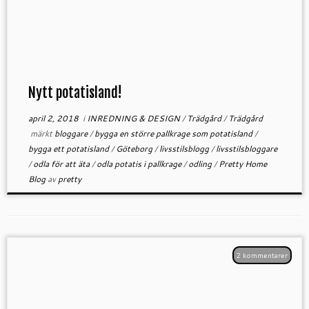
Nytt potatisland!
april 2, 2018
i
INREDNING & DESIGN
/
Trädgård
/
Trädgård
märkt
bloggare
/
bygga en större pallkrage som potatisland
/
bygga ett potatisland
/
Göteborg
/
livsstilsblogg
/
livsstilsbloggare
/
odla för att äta
/
odla potatis i pallkrage
/
odling
/
Pretty Home
Blog
av
pretty
2 kommentarer