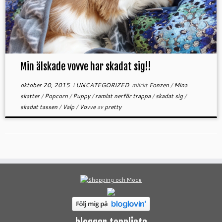
Min älskade vovve har skadat sig!!
oktober 20, 2015
i
UNCATEGORIZED
märkt
Fonzen
/
Mina
skatter
/
Popcorn
/
Puppy
/
ramlat nerför trappa
/
skadat sig
/
skadat tassen
/
Valp
/
Vovve
av
pretty