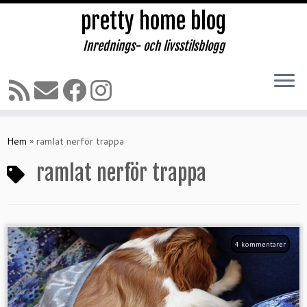
pretty home blog
Inrednings- och livsstilsblogg
Hoppa
till
Hem
»
ramlat nerför trappa
innehåll
ramlat nerför trappa
4 kommentarer