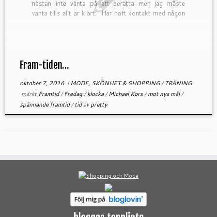
nästan inte vänta på att berätta men jag måste
vänta tills allt är klart. Har haft kontakt med någon
om ett […]
Fram-tiden…
oktober 7, 2016
i
MODE, SKÖNHET & SHOPPING
/
TRÄNING
märkt
Framtid
/
Fredag
/
klocka
/
Michael Kors
/
mot nya mål
/
spännande framtid
/
tid
av
pretty