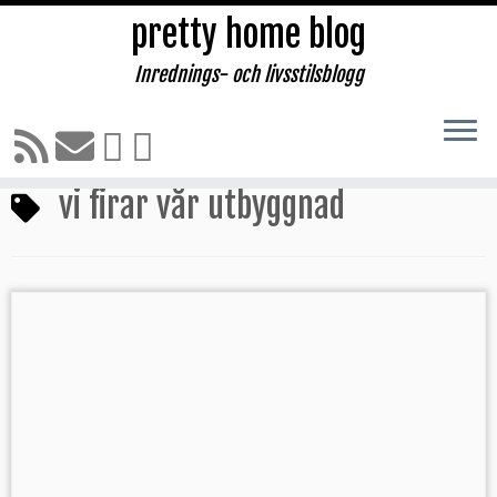
pretty home blog
Inrednings- och livsstilsblogg
Hoppa
till
Hem
»
vi firar vår utbyggnad
innehåll
vi firar vår utbyggnad