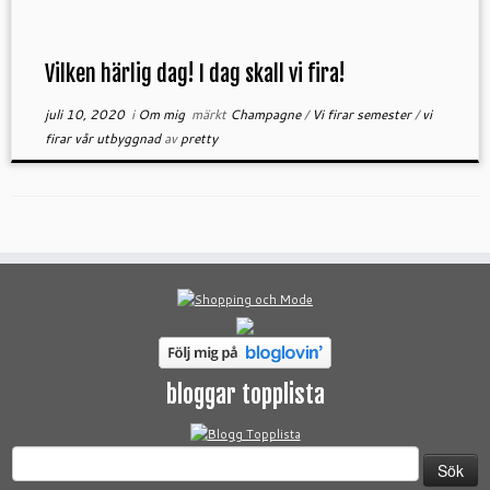
Vilken härlig dag! I dag skall vi fira!
juli 10, 2020
i
Om mig
märkt
Champagne
/
Vi firar semester
/
vi
firar vår utbyggnad
av
pretty
bloggar topplista
Sök
efter: