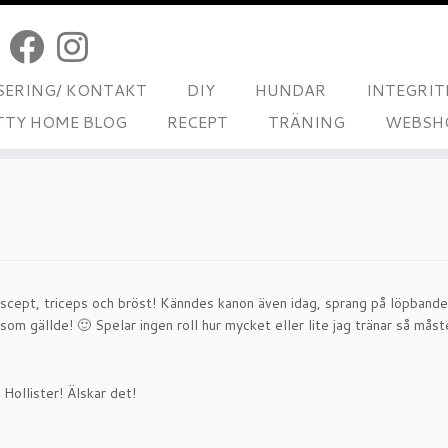
ERING/ KONTAKT
DIY
HUNDAR
INTEGRIT
TTY HOME BLOG
RECEPT
TRÄNING
WEBSH
biscept, triceps och bröst! Känndes kanon även idag, sprang på löpbande
 gällde! 🙂 Spelar ingen roll hur mycket eller lite jag tränar så måste
 Hollister! Älskar det!