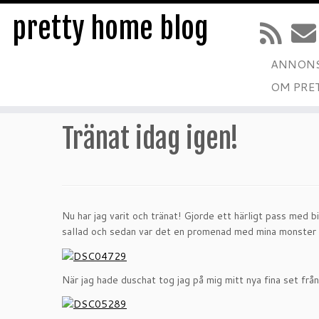
pretty home blog
ANNONS
Hoppa
OM PRE
till
Hem
»
TRÄNING
»
Tränat idag igen!
innehåll
Tränat idag igen!
Nu har jag varit och tränat! Gjorde ett härligt pass med 
sallad och sedan var det en promenad med mina monster som
När jag hade duschat tog jag på mig mitt nya fina set från