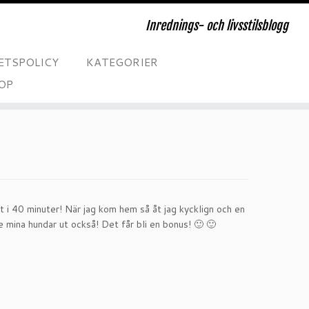
Inrednings- och livsstilsblogg
ETSPOLICY
KATEGORIER
OP
t i 40 minuter! När jag kom hem så åt jag kycklign och en
 mina hundar ut också! Det får bli en bonus! 🙂 🙂