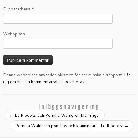
E-postadress
*
Webbplats
Denna webbplats använder Akismet för att minska skräppost.
Lär
dig om hur din kommentarsdata bearbetas
.
Inläggsnavigering
←
LdiR boots och Pernilla Wahlgren klänningar
Pernilla Wahlgren ponchos och klänningar + LdiR boots!
→