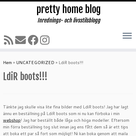
pretty home blog
Inrednings- och livsstilsblogg
Hoppa
till
Hem
»
UNCATEGORIZED
»
LdiR boots!!!
innehåll
LdiR boots!!!
Tänkte jag skulle visa lite fina bilder med LdiR boots! Jag har lagt
ännu en beställning på LdiR boots som ni nu kan förboka i min
webshop
! Jag har beställt både låga och höga modeller. Eftersom
min förra beställning tog slut innan jag ens fått dem så är ett tips
att boka ett par så fort som möjligt! Ni kan boka genom att maila