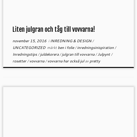
Liten julgran och tåg till vovvarna!
november 15, 2016
i
INREDNING & DESIGN
/
UNCATEGORIZED
märkt
ben i folie
/
inredningsinispiration
/
Inredningstips
/
juldekorera
/
julgran till vovvarna
/
Julpynt
/
rosetter
/
vovvarna
/
vovvarna har också jul
av
pretty