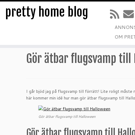
pretty home blog
ANNONS
Hoppa
OM PRE
till
Hem
»
RECEPT
»
Gör ätbar flugsvamp till Halloween
innehåll
Gör ätbar flugsvamp till
I går bjöd jag på flugsvamp till förrätt! Lite roligt måst
här kommer min idé hur man gör ätbar flugsvamp till Hallow
Gör ätbar flugsvamp till Halloween
Gör ätbar flugsvamp till Hal