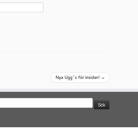
Nya Ugg´s för insidan!
→
ök
fter: