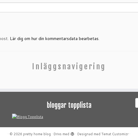
post.
Lär dig om hur din kommentarsdata bearbetas
.
Inläggsnavigering
S
bloggar topplista
e
·
© 2026
pretty home blog
·
Drivs med
·
Designad med
Temat Customizr
·