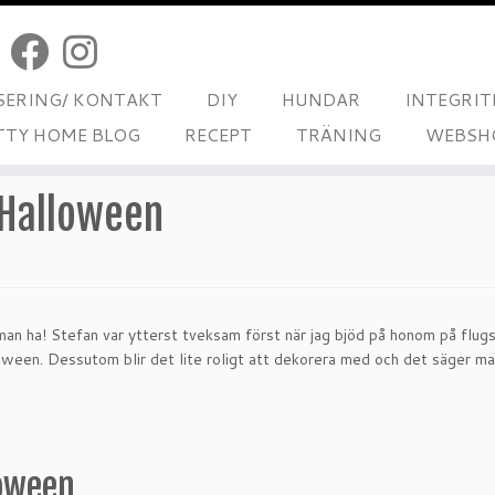
ERING/ KONTAKT
DIY
HUNDAR
INTEGRIT
TTY HOME BLOG
RECEPT
TRÄNING
WEBSH
 Halloween
e man ha! Stefan var ytterst tveksam först när jag bjöd på honom på flugsv
een. Dessutom blir det lite roligt att dekorera med och det säger man in
loween