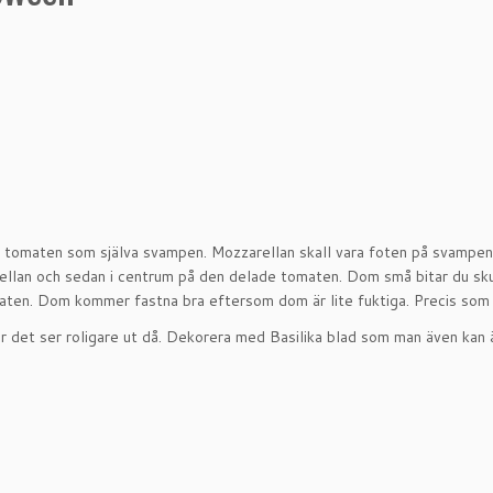
tomaten som själva svampen. Mozzarellan skall vara foten på svampen. 
lan och sedan i centrum på den delade tomaten. Dom små bitar du skuri
aten. Dom kommer fastna bra eftersom dom är lite fuktiga. Precis som e
ör det ser roligare ut då. Dekorera med Basilika blad som man även kan ä