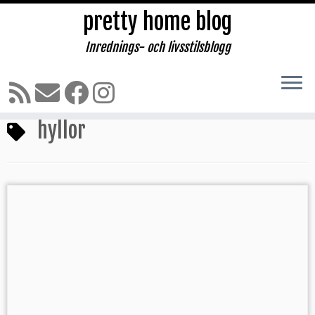
pretty home blog
Inrednings- och livsstilsblogg
Hoppa
till
Hem
»
hyllor
innehåll
hyllor