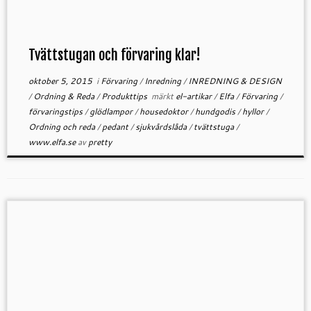
Tvättstugan och förvaring klar!
oktober 5, 2015
i
Förvaring
/
Inredning
/
INREDNING & DESIGN
/
Ordning & Reda
/
Produkttips
märkt
el-artikar
/
Elfa
/
Förvaring
/
förvaringstips
/
glödlampor
/
housedoktor
/
hundgodis
/
hyllor
/
Ordning och reda
/
pedant
/
sjukvårdslåda
/
tvättstuga
/
www.elfa.se
av
pretty