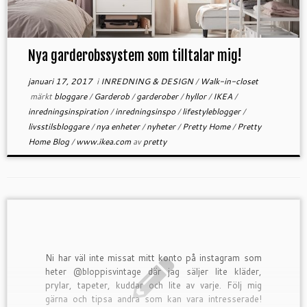
Nya garderobssystem som tilltalar mig!
januari 17, 2017
i
INREDNING & DESIGN
/
Walk-in-closet
märkt
bloggare
/
Garderob
/
garderober
/
hyllor
/
IKEA
/
inredningsinspiration
/
inredningsinspo
/
lifestyleblogger
/
livsstilsbloggare
/
nya enheter
/
nyheter
/
Pretty Home
/
Pretty
Home Blog
/
www.ikea.com
av
pretty
Ni har väl inte missat mitt konto på instagram som
heter @bloppisvintage där jag säljer lite kläder,
prylar, tapeter, kuddar och lite av varje. Följ mig
gärna och tipsa andra som kan vara intresserade!