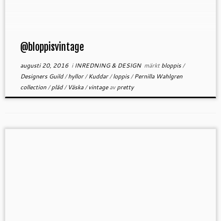
Just nu så har vi några […]
@bloppisvintage
augusti 20, 2016
i
INREDNING & DESIGN
märkt
bloppis
/
Designers Guild
/
hyllor
/
Kuddar
/
loppis
/
Pernilla Wahlgren
collection
/
pläd
/
Väska
/
vintage
av
pretty