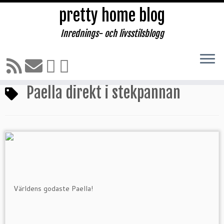
pretty home blog
Inrednings- och livsstilsblogg
Hoppa
till
Hem
»
Paella direkt i stekpannan
innehåll
Paella direkt i stekpannan