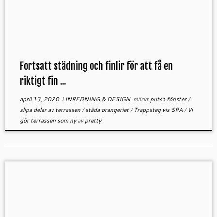
Fortsatt städning och finlir för att få en
riktigt fin ...
april 13, 2020
i
INREDNING & DESIGN
märkt
putsa fönster
/
slipa delar av terrassen
/
städa orangeriet
/
Trappsteg vis SPA
/
Vi
gör terrassen som ny
av
pretty