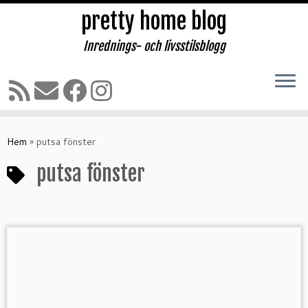
pretty home blog
Inrednings- och livsstilsblogg
Hoppa
till
Hem
»
putsa fönster
innehåll
putsa fönster