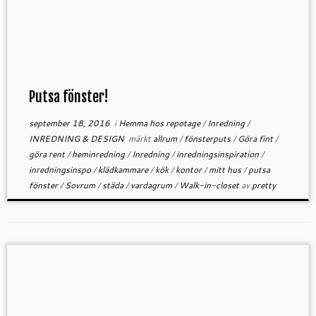
Putsa fönster!
september 18, 2016
i
Hemma hos repotage
/
Inredning
/
INREDNING & DESIGN
märkt
allrum
/
fönsterputs
/
Göra fint
/
göra rent
/
heminredning
/
Inredning
/
inredningsinspiration
/
inredningsinspo
/
klädkammare
/
kök
/
kontor
/
mitt hus
/
putsa
fönster
/
Sovrum
/
städa
/
vardagrum
/
Walk-in-closet
av
pretty