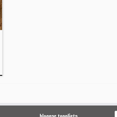
S
bloggar topplista