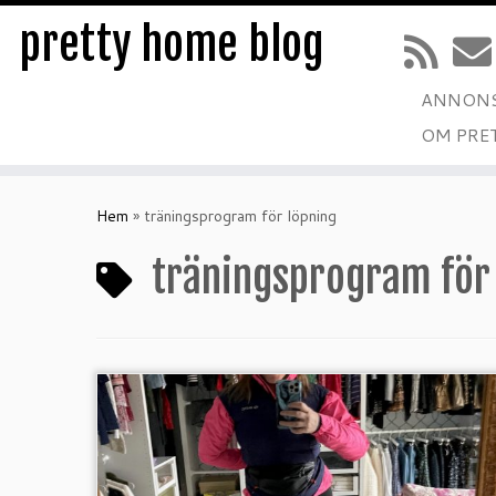
pretty home blog
ANNONS
OM PRE
Hoppa
till
Hem
»
träningsprogram för löpning
innehåll
träningsprogram för