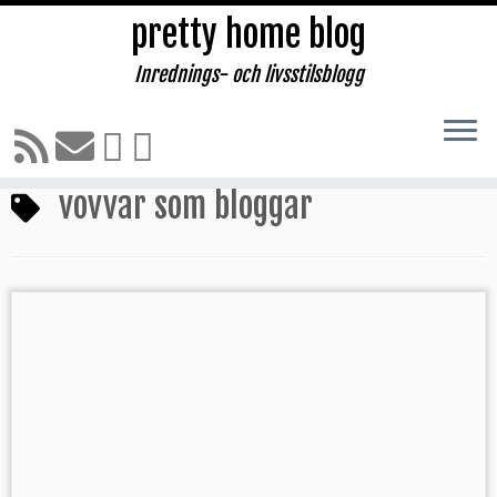
pretty home blog
Inrednings- och livsstilsblogg
Hoppa
till
Hem
»
vovvar som bloggar
innehåll
vovvar som bloggar