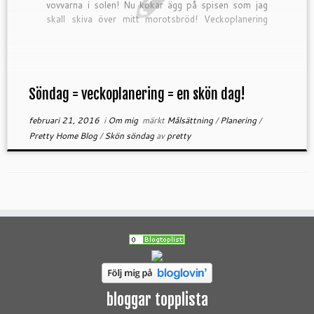
vovvarna i solen! Nu kokar ägg på spisen som jag
skall skiva över mitt morotsbröd! Veckoplanering
måste göras. Planeringen är viktig. Planeringen kan
vara […]
Söndag = veckoplanering = en skön dag!
februari 21, 2016
i
Om mig
märkt
Målsättning
/
Planering
/
Pretty Home Blog
/
Skön söndag
av
pretty
bloggar topplista