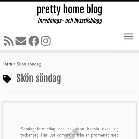
pretty home blog
Inrednings- och livsstilsblogg
Hoppa
till
Hem
»
Skön söndag
innehåll
Skön söndag
Söndagsförmiddag har en skön känsla över sig
tycker jag. Har just kommit in från en promenad med