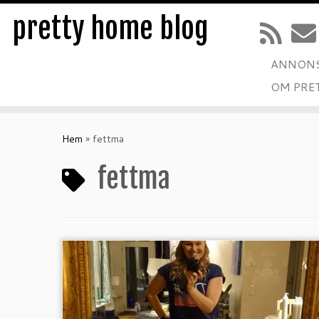
pretty home blog
ANNONS
OM PRE
Hoppa
till
Hem
»
fettma
innehåll
fettma