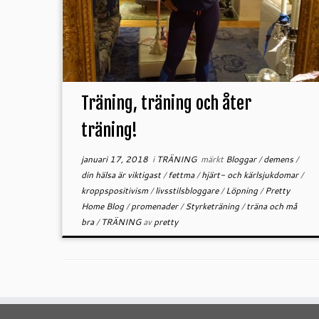
Träning, träning och åter
träning!
januari 17, 2018
i
TRÄNING
märkt
Bloggar
/
demens
/
din hälsa är viktigast
/
fettma
/
hjärt- och kärlsjukdomar
/
kroppspositivism
/
livsstilsbloggare
/
Löpning
/
Pretty
Home Blog
/
promenader
/
Styrketräning
/
träna och må
bra
/
TRÄNING
av
pretty