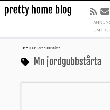
pretty home blog
ANNONS
OM PRE
Hoppa
till
Hem
»
Mn jordgubbstårta
innehåll
Mn jordgubbstårta