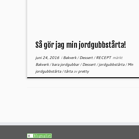
Så gör jag min jordgubbstårta!
juni 24, 2016
i
Bakverk
/
Dessert
/
RECEPT
märkt
Bakverk
/
bara jordgubbar
/
Dessert
/
jordgubbstårta
/
Mn
jordgubbstårta
/
tårta
av
pretty