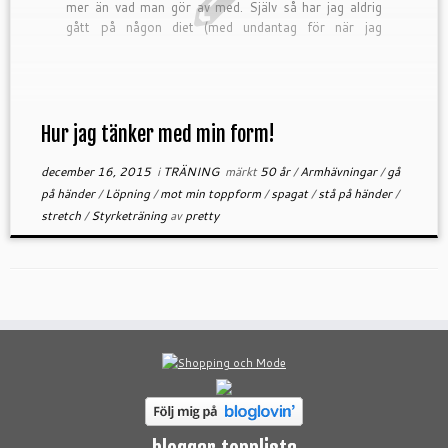
mer än vad man gör av med. Själv så har jag aldrig
gått på någon diet (med undantag för när jag
provade […]
Hur jag tänker med min form!
december 16, 2015
i
TRÄNING
märkt
50 år
/
Armhävningar
/
gå
på händer
/
Löpning
/
mot min toppform
/
spagat
/
stå på händer
/
stretch
/
Styrketräning
av
pretty