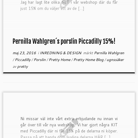
Jag har lagt lite olika SET i vår webshop där du får
just 15% om du väljer ett av de […]
Pernilla Wahlgren´s porslin Piccadilly 15%!
maj 23, 2016
i
INREDNING & DESIGN
märkt
Pernilla Wahlgren
/
Piccadilly
/
Porslin
/
Pretty Home
/
Pretty Home Blog
/
ugnssäker
av
pretty
Ni missar väl inte vårt extra erbjudande nu innan vi
går över till vår nya webshop. Vi har gjort några KIT
med Piccadilly där ni får 15% på de delarna ni köper.
Passa på att handa dom ljuvliga delarna HÄR […]