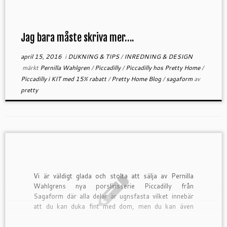
Jag bara måste skriva mer….
april 15, 2016
i
DUKNING & TIPS
/
INREDNING & DESIGN
märkt
Pernilla Wahlgren
/
Piccadilly
/
Piccadilly hos Pretty Home
/
Piccadilly i KIT med 15% rabatt
/
Pretty Home Blog
/
sagaform
av
pretty
Vi är väldigt glada och stolta att sälja av Pernilla
Wahlgrens nya porslinsserie Piccadilly från
Sagaform där alla delar är ugnsfasta vilket innebär
att du kan duka fint med dom, men du kan även
tillaga maten i ugnen i samtliga […]