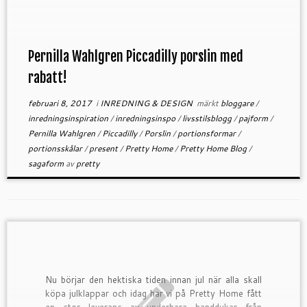
Pernilla Wahlgren Piccadilly porslin med
rabatt!
februari 8, 2017
i
INREDNING & DESIGN
märkt
bloggare
/
inredningsinspiration
/
inredningsinspo
/
livsstilsblogg
/
pajform
/
Pernilla Wahlgren
/
Piccadilly
/
Porslin
/
portionsformar
/
portionsskålar
/
present
/
Pretty Home
/
Pretty Home Blog
/
sagaform
av
pretty
Nu börjar den hektiska tiden innan jul när alla skall
köpa julklappar och idag har vi på Pretty Home fått
en stor leverans av underbara handdukar från