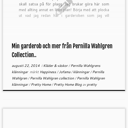
skall satsa på för plagg. Jag brukar göra här som
med allting annat en liten plan! Börja med att plocka
ut vad jag redan har i garderoben som jag vill
använda […]
Min garderob och mer från Pernilla Wahlgren
Collection..
augusti 22, 2014
i
Kläder & väskor
/
Pernilla Wahlgrens
klänningar
märkt
Happiness
/
Jofama
/
klänningar
/
Pernilla
Wahlgren
/
Pernilla Wahlgren collection
/
Pernilla Wahlgren
klänningar
/
Pretty Home
/
Pretty Home Blog
av
pretty