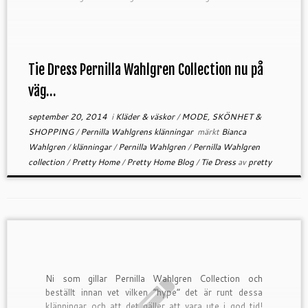
önskat en klänning som är just […]
Tie Dress Pernilla Wahlgren Collection nu på
väg…
september 20, 2014
i
Kläder & väskor
/
MODE, SKÖNHET &
SHOPPING
/
Pernilla Wahlgrens klänningar
märkt
Bianca
Wahlgren
/
klänningar
/
Pernilla Wahlgren
/
Pernilla Wahlgren
collection
/
Pretty Home
/
Pretty Home Blog
/
Tie Dress
av
pretty
Ni som gillar Pernilla Wahlgren Collection och
beställt innan vet vilken ”hype” det är runt dessa
klänningar och att det gäller att vara ute i god tid!