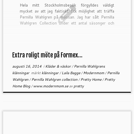
Hela mitt Stockholmsbesök förgylldes väldigt
mycket av att jag faktiskt fick möjlighet att träffa
Pernilla Wahlgren på mässan. Jag har sålt Pernilla
Wahlgren Collection under ett antal säsonger och
jag verkligen älskar hennes kollektioner, och för
höstsäsongen så överträffar hon sig själv […]
Extra roligt möte på Formex…
augusti 16, 2014
i
Kläder & väskor
/
Pernilla Wahlgrens
klänningar
märkt
klänningar
/
Laila Bagge
/
Modernmom
/
Pernilla
Wahlgren
/
Pernilla Wahlgren collection
/
Pretty Home
/
Pretty
Home Blog
/
www.modernmom.se
av
pretty