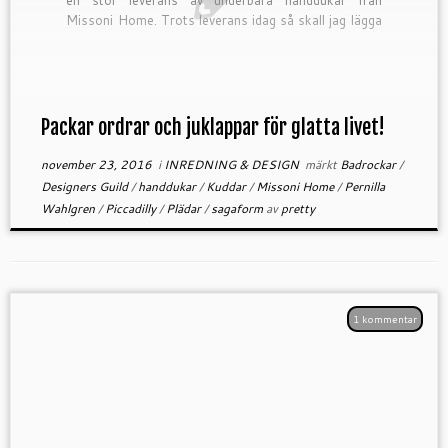
Missoni Home. Trots leverans idag så skall jag lägga
en ny order redan […]
Packar ordrar och juklappar för glatta livet!
november 23, 2016
i
INREDNING & DESIGN
märkt
Badrockar
/
Designers Guild
/
handdukar
/
Kuddar
/
Missoni Home
/
Pernilla
Wahlgren
/
Piccadilly
/
Plädar
/
sagaform
av
pretty
1 kommentar