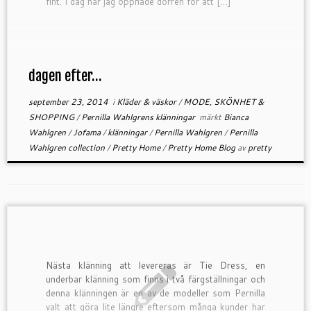
fint. I dag när jag öppnade dörren för att […]
dagen efter…
september 23, 2014
i
Kläder & väskor
/
MODE, SKÖNHET &
SHOPPING
/
Pernilla Wahlgrens klänningar
märkt
Bianca
Wahlgren
/
Jofama
/
klänningar
/
Pernilla Wahlgren
/
Pernilla
Wahlgren collection
/
Pretty Home
/
Pretty Home Blog
av
pretty
Nästa klänning att levereras är Tie Dress, en
underbar klänning som finns i två färgställningar och
denna klänningen är en av de modeller som Pernilla
valt att göra lite längre eftersom många kunder har