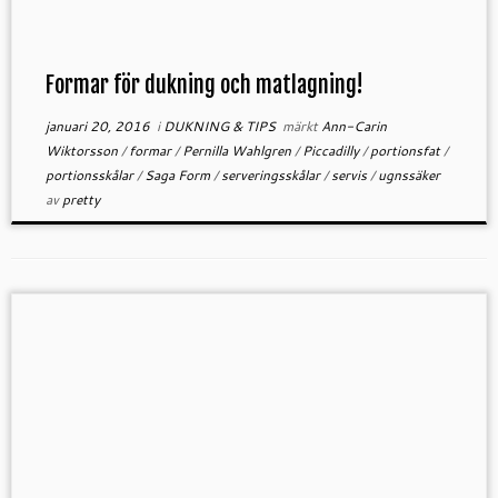
Formar för dukning och matlagning!
januari 20, 2016
i
DUKNING & TIPS
märkt
Ann-Carin
Wiktorsson
/
formar
/
Pernilla Wahlgren
/
Piccadilly
/
portionsfat
/
portionsskålar
/
Saga Form
/
serveringsskålar
/
servis
/
ugnssäker
av
pretty