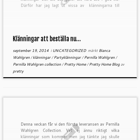
Därför har jag lagt ut vissa av klänningarna till
FÖRBOKNING redan innan de […]
Klänningar att beställa nu…
september 19, 2014
i
UNCATEGORIZED
märkt
Bianca
Wahlgren
/
klänningar
/
Partyklänningar
/
Pernilla Wahlgren
/
Pernilla Wahlgren collection
/
Pretty Home
/
Pretty Home Blog
av
pretty
Denna veckan får vi den första leveransen av Pernilla
Wahlgren Collection. Vet ej ännu riktigt vilka
klänningar som kommer men jag tänkte jag skulle