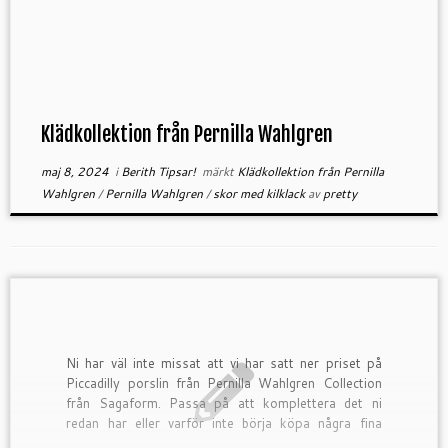
Klädkollektion från Pernilla Wahlgren
maj 8, 2024
i
Berith Tipsar!
märkt
Klädkollektion från Pernilla
Wahlgren
/
Pernilla Wahlgren
/
skor med kilklack
av
pretty
Ni har väl inte missat att vi har satt ner priset på
Piccadilly porslin från Pernilla Wahlgren Collection
från Sagaform. Passa på att komplettera det ni
redan har eller varför inte börja köpa några fina
formar. Pajformar och skålar kan […]