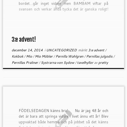
bordet…går inget vidare men BAMBAM viftar på
svansen och verkar ändå tycka det är ganska roligt!
Vet inte om jag visat […]
3:e advent!
december 14, 2014
i
UNCATEGORIZED
märkt
3:e advent
/
Kokbok
/
Mio
/
Mio Möbler
/
Pernilla Wahlgren
/
Pernillas julgodis
/
Pernillas Praliner
/
Systrarna von Sydow
/
tavelhyllor
av
pretty
FÖDELSEDAGEN känns bra!
Nu är jag 48 år och
det är bara att springa vidare i livet ännu ett år! Blev
uppvaktad både hemma och på jobbet så det känns