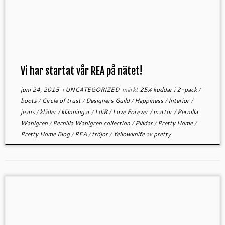
Vi har startat vår REA på nätet!
juni 24, 2015
i
UNCATEGORIZED
märkt
25% kuddar i 2-pack
/
boots
/
Circle of trust
/
Designers Guild
/
Happiness
/
Interior
/
jeans
/
kläder
/
klänningar
/
LdiR
/
Love Forever
/
mattor
/
Pernilla
Wahlgren
/
Pernilla Wahlgren collection
/
Plädar
/
Pretty Home
/
Pretty Home Blog
/
REA
/
tröjor
/
Yellowknife
av
pretty