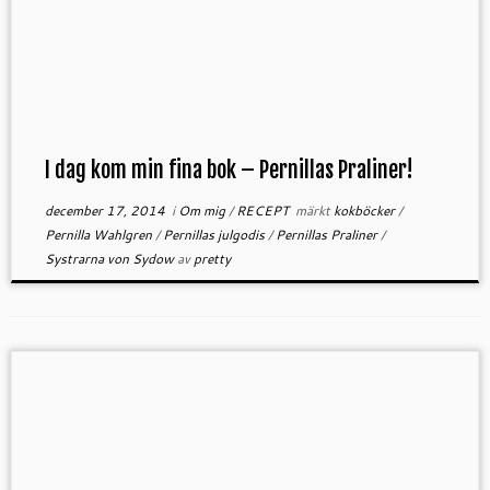
I dag kom min fina bok – Pernillas Praliner!
december 17, 2014
i
Om mig
/
RECEPT
märkt
kokböcker
/
Pernilla Wahlgren
/
Pernillas julgodis
/
Pernillas Praliner
/
Systrarna von Sydow
av
pretty