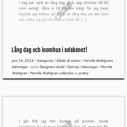
I dag har varit en lång dag. Gick upp klockan 06:00
som vanligt. Åkte in till butiken tidigt för jag hade
mycket jag måste sy! Efter en lång dag var det hem
och sätta sig på sitt kontor med allt […]
Lång dag och inomhus i solskenet!
juni 14, 2014
i
Kategorier
/
Kläder & väskor
/
Pernilla Wahlgrens
klänningar
märkt
Designers Guild
/
flyttrea
/
klänningar
/
Pernilla
Wahlgren
/
Pernilla Wahlgren collection
av
pretty
I går fick jag min Sunkini på posten, skulle
egentligen ha visat er foto med den på, men det får