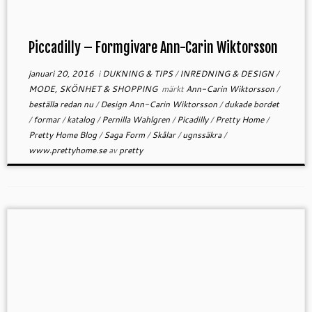
Piccadilly – Formgivare Ann-Carin Wiktorsson
januari 20, 2016
i
DUKNING & TIPS
/
INREDNING & DESIGN
/
MODE, SKÖNHET & SHOPPING
märkt
Ann-Carin Wiktorsson
/
beställa redan nu
/
Design Ann-Carin Wiktorsson
/
dukade bordet
/
formar
/
katalog
/
Pernilla Wahlgren
/
Picadilly
/
Pretty Home
/
Pretty Home Blog
/
Saga Form
/
Skålar
/
ugnssäkra
/
www.prettyhome.se
av
pretty