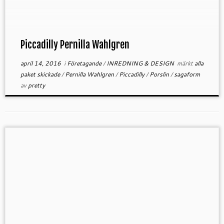
förpackningar. Alla delar har sin egen farpackning
[…]
Piccadilly Pernilla Wahlgren
april 14, 2016
i
Företagande
/
INREDNING & DESIGN
märkt
alla
paket skickade
/
Pernilla Wahlgren
/
Piccadilly
/
Porslin
/
sagaform
av
pretty