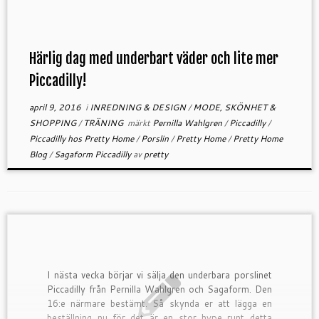
Härlig dag med underbart väder och lite mer
Piccadilly!
april 9, 2016
i
INREDNING & DESIGN
/
MODE, SKÖNHET &
SHOPPING
/
TRÄNING
märkt
Pernilla Wahlgren
/
Piccadilly
/
Piccadilly hos Pretty Home
/
Porslin
/
Pretty Home
/
Pretty Home
Blog
/
Sagaform Piccadilly
av
pretty
I nästa vecka börjar vi sälja den underbara porslinet
Piccadilly från Pernilla Wahlgren och Sagaform. Den
16:e närmare bestämt. Så skynda er att lägga en
beställning nu för det är en stor hype runt detta