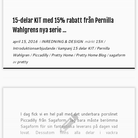
15-delar KIT med 15% rabatt från Pernilla
Wahlgrens nya serie ...
april 15, 2016
i
INREDNING & DESIGN
märkt
15%
/
Introduktionserbjudande
/
kampanj 15 delar KIT
/
Pernilla
Wahlgren
/
Piccadilly
/
Pretty Home
/
Pretty Home Blog
/
sagaform
av
pretty
I dag fick vi en hel pall med det underbara porslinet
Piccadilly från Sagaform. Jag bara måste berömma
Sagaform för sin fantastiska leverans på dagen vad
lovat. Dessutom finns alla delar i vackra