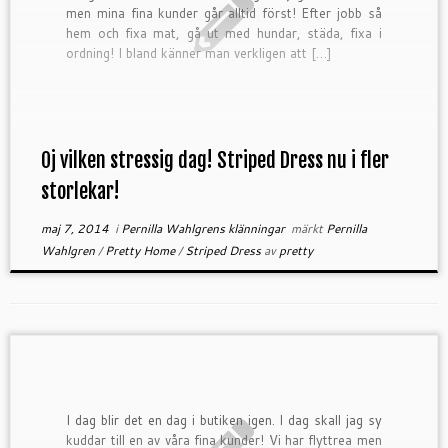
men mina fina kunder går alltid först! Efter jobb så
hem och fixa mat, gå ut med hundar, städa, fixa i
ordning! I bland känner man verkligen att […]
Oj vilken stressig dag! Striped Dress nu i fler
storlekar!
maj 7, 2014
i
Pernilla Wahlgrens klänningar
märkt
Pernilla
Wahlgren
/
Pretty Home
/
Striped Dress
av
pretty
I dag blir det en dag i butiken igen. I dag skall jag sy
kuddar till en av våra fina kunder! Vi har flyttrea men