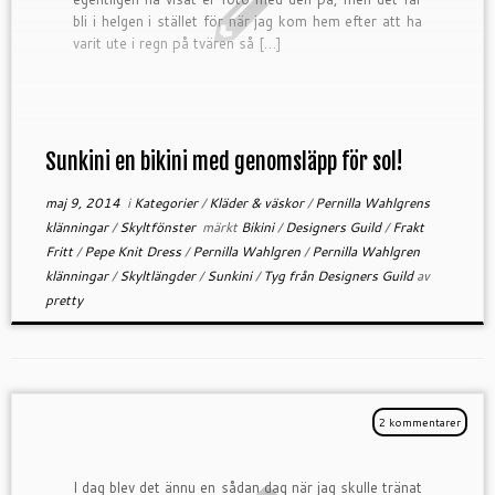
bli i helgen i stället för när jag kom hem efter att ha
varit ute i regn på tvären så […]
Sunkini en bikini med genomsläpp för sol!
maj 9, 2014
i
Kategorier
/
Kläder & väskor
/
Pernilla Wahlgrens
klänningar
/
Skyltfönster
märkt
Bikini
/
Designers Guild
/
Frakt
Fritt
/
Pepe Knit Dress
/
Pernilla Wahlgren
/
Pernilla Wahlgren
klänningar
/
Skyltlängder
/
Sunkini
/
Tyg från Designers Guild
av
pretty
2 kommentarer
I dag blev det ännu en sådan dag när jag skulle tränat