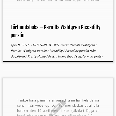
vackra porslin och vi har […]
Förhandsboka – Pernilla Wahlgren Piccadilly
porslin
april 8, 2016
i
DUKNING & TIPS
märkt
Pernilla Wahlgren
/
Pernilla Wahlgren porslin
/
Piccadilly
/
Piccadilly porslin från
Sagaform
/
Pretty Home
/
Pretty Home Blog
/
sagaform
av
pretty
Tänkte bara påminna er om att vi nu har hela denna
serien i vår webshop. Den kommer skickas ut till alla
buitiker den 16 april men ni kan självklart lägga er
beställning redan nu för att vara säkra på att […]