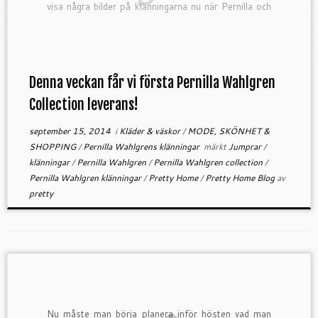
visa några bilder på klänningarna nu när Pernilla och
Bianca fotat hela kollektionen! Helt underbara bilder!
[…]
Denna veckan får vi första Pernilla Wahlgren
Collection leverans!
september 15, 2014
i
Kläder & väskor
/
MODE, SKÖNHET &
SHOPPING
/
Pernilla Wahlgrens klänningar
märkt
Jumprar
/
klänningar
/
Pernilla Wahlgren
/
Pernilla Wahlgren collection
/
Pernilla Wahlgren klänningar
/
Pretty Home
/
Pretty Home Blog
av
pretty
Nu måste man börja planera inför hösten vad man